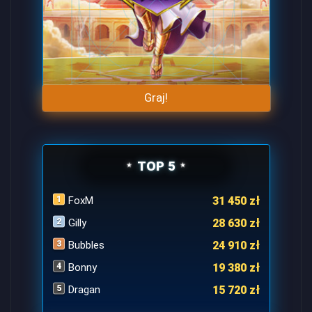
Graj!
TOP 5
FoxM
31 450 zł
Gilly
28 630 zł
Bubbles
24 910 zł
Bonny
19 380 zł
Dragan
15 720 zł