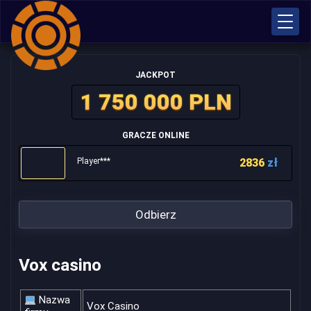
JACKPOT
1 750 000 PLN
GRACZE ONLINE
Player***
2836
zł
Odbierz
Vox casino
Nazwa
Vox Casino