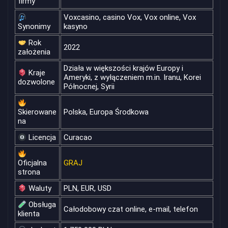
firmy
Voxcasino, casino Vox, Vox online, Vox
Synonimy
kasyno
Rok
2022
założenia
Działa w większości krajów Europy i
Kraje
Ameryki, z wyłączeniem m.in. Iranu, Korei
dozwolone
Północnej, Syrii
Skierowane
Polska, Europa Środkowa
na
Licencja
Curacao
Oficjalna
GRAJ
strona
Waluty
PLN, EUR, USD
Obsługa
Całodobowy czat online, e-mail, telefon
klienta