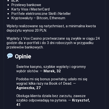
BLIK
Przelewy bankowe
Karty Visa i MasterCard
Portfele elektroniczne Skrill i Neteller
Kryptowaluty – Bitcoin, Ethereum
Wpłaty realizowane są natychmiast, a minimalna kwota
depozytu wynosi 20 PLN.
Wypłaty z Vox Casino przetwarzane są zwykle w ciągu 24
godzin dla e-portfeli i do 3 dni roboczych w przypadku
przelewów bankowych.
Opinie
Świetne kasyno, szybkie wypłaty i ogromny
wybór slotów. —
Marek, 32
Podoba mi się bonus powitalny, udało mi się
wygrać kilka razy na Book of Dead. —
Agnieszka, 27
Obsługa klienta działa bez zarzutu, zawsze
szybko odpowiadają na pytania. —
Krzysztof,
41