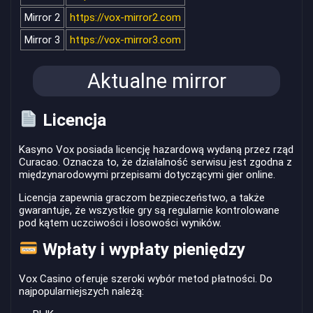
Mirror 2
https://vox-mirror2.com
Mirror 3
https://vox-mirror3.com
Aktualne mirror
Licencja
Kasyno Vox posiada licencję hazardową wydaną przez rząd
Curacao. Oznacza to, że działalność serwisu jest zgodna z
międzynarodowymi przepisami dotyczącymi gier online.
Licencja zapewnia graczom bezpieczeństwo, a także
gwarantuje, że wszystkie gry są regularnie kontrolowane
pod kątem uczciwości i losowości wyników.
Wpłaty i wypłaty pieniędzy
Vox Casino oferuje szeroki wybór metod płatności. Do
najpopularniejszych należą: